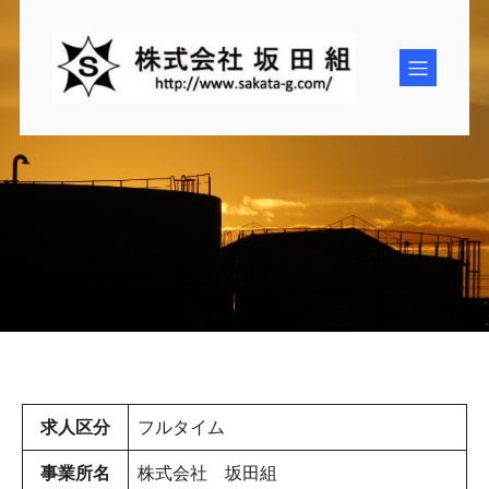
コ
ン
テ
ン
ツ
へ
ス
キ
ッ
プ
求人区分
フルタイム
事業所名
株式会社 坂田組